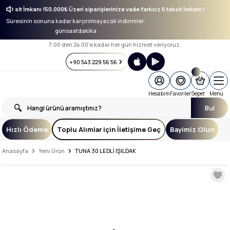
z 6 taksit İmkanı !
50.000₺ Üzeri siparişlerinize vade farksız 6 taksit İmkanı !
Süresinin sonuna kadar karçırılmayacak indirimler:
gün
saat
dakika
7:00 den 24:00’e kadar her gün hizmet veriyoruz.
+90 543 229 56 56
Hesabım
Favoriler
Sepet
Menü
Bul
Hızlı Ödeme
Toplu Alımlar için İletişime Geç
Bayimiz Olun
Anasayfa
Yeni Ürün
TUNA 30 LEDLİ IŞILDAK