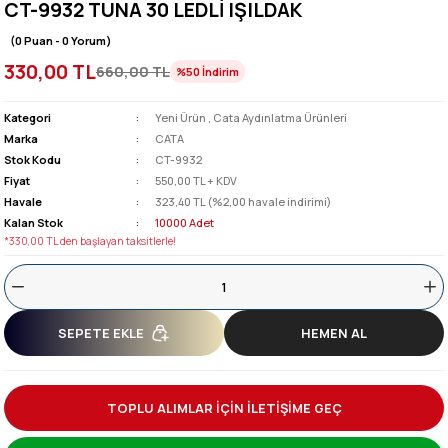
CT-9932 TUNA 30 LEDLİ IŞILDAK
(0 Puan - 0 Yorum)
330,00 TL
660,00 TL
%50
İndirim
Kategori
Yeni Ürün
,
Cata Aydınlatma Ürünleri
Marka
CATA
Stok Kodu
CT-9932
Fiyat
550,00 TL + KDV
Havale
323,40 TL (%2,00 havale indirimi)
Kalan Stok
10000 Adet
*330,00 TL den başlayan taksitlerle!
SEPETE EKLE
HEMEN AL
TOPLU ALIMLAR İÇİN İLETİŞİME GEÇ