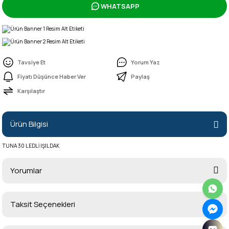
WHATSAPP
Tavsiye Et
Yorum Yaz
Fiyatı Düşünce Haber Ver
Paylaş
Karşılaştır
Ürün Bilgisi
TUNA 30 LEDLİ IŞILDAK
Yorumlar
Taksit Seçenekleri
Bu ürüne ilk yorumu siz yapın!