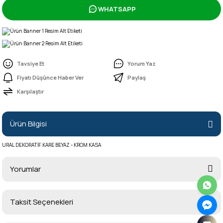
WHATSAPP
Tavsiye Et
Yorum Yaz
Fiyatı Düşünce Haber Ver
Paylaş
Karşılaştır
Ürün Bilgisi
URAL DEKORATİF KARE BEYAZ - KROM KASA
Yorumlar
Taksit Seçenekleri
Bu ürüne ilk yorumu siz yapın!