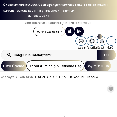
ksız 6 taksit İmkanı !
50.000₺ Üzeri siparişlerinize vade farksız 6 taksit İmkanı !
Süresinin sonuna kadar karçırılmayacak indirimler:
gün
saat
dakika
7:00 den 24:00’e kadar her gün hizmet veriyoruz.
+90 543 229 56 56
Hesabım
Favoriler
Sepet
Menü
Bul
Hızlı Ödeme
Toplu Alımlar için İletişime Geç
Bayimiz Olun
Anasayfa
Yeni Ürün
URAL DEKORATİF KARE BEYAZ - KROM KASA