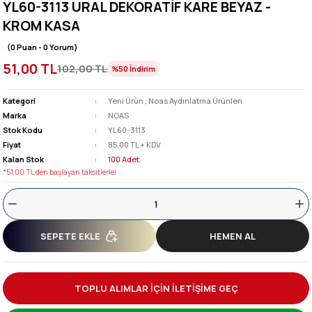
YL60-3113 URAL DEKORATİF KARE BEYAZ -
KROM KASA
(0 Puan - 0 Yorum)
51,00 TL
102,00 TL
%50
İndirim
Kategori
Yeni Ürün
,
Noas Aydınlatma Ürünleri
Marka
NOAS
Stok Kodu
YL60-3113
Fiyat
85,00 TL + KDV
Kalan Stok
100 Adet
*51,00 TL den başlayan taksitlerle!
SEPETE EKLE
HEMEN AL
TOPLU ALIMLAR İÇİN İLETİŞİME GEÇ