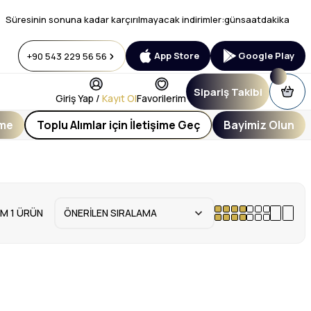
Süresinin sonuna kadar karçırılmayacak indirimler:
gün
saat
dakika
App Store
Google Play
+90 543 229 56 56
Sipariş Takibi
Giriş Yap /
Kayıt Ol
Favorilerim
eme
Toplu Alımlar için İletişime Geç
Bayimiz Olun
M 1 ÜRÜN