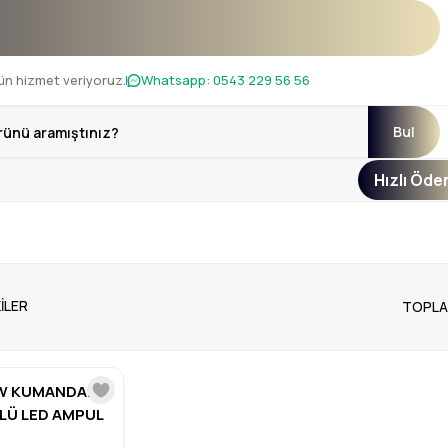
mkanı !
ün hizmet veriyoruz.
Whatsapp:
0543 229 56 56
Bul
Hızlı Öd
ILER
TOPLA
W KUMANDALI
LÜ LED AMPUL
BR