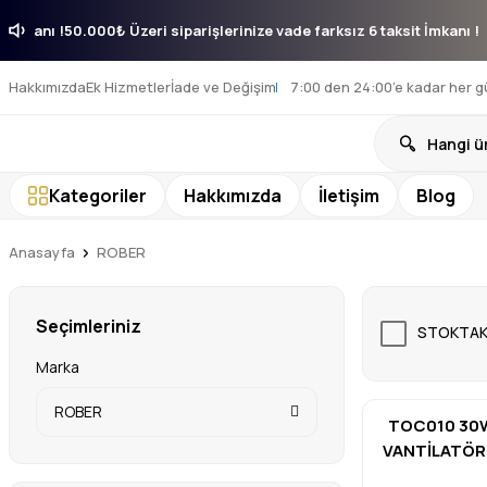
 6 taksit İmkanı !
50.000₺ Üzeri siparişlerinize vade farksız 6 taksit İ
Hakkımızda
Ek Hizmetler
İade ve Değişim
7:00 den 24:00’e kadar her g
Kategoriler
Hakkımızda
İletişim
Blog
Anasayfa
ROBER
Seçimleriniz
STOKTAK
Marka
ROBER
TOC010 30
VANTİLATÖR
R